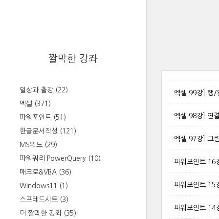
짤막한 강좌
일상과 출강
(22)
엑셀 99강] 행
엑셀
(371)
엑셀 98강] 
파워포인트
(51)
한글문서작성
(121)
엑셀 97강] 
MS워드
(29)
파워쿼리 PowerQuery
(10)
파워포인트 16
매크로&VBA
(36)
파워포인트 15강
Windows11
(1)
스프레드시트
(3)
파워포인트 14
더 짤막한 강좌
(35)