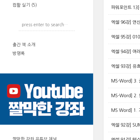
컴활 실기
(5)
파워포인트 13
엑셀 96강] 
엑셀 95강] 0
출간 책 소개
엑셀 94강] 
방명록
엑셀 93강] 
MS-Word] 
MS-Word] 2.
MS Word] 1
엑셀 92강] S
짤막한 강좌 유튜브 채널
엑셀 91강] 텍