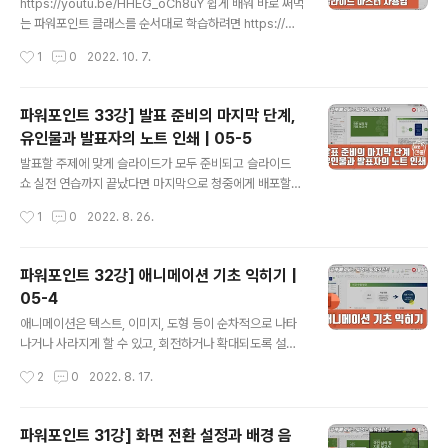
https://youtu.be/HHEG_oCh8uY 쉽게 배워 바로 써먹
는 파워포인트 클래스를 순서대로 학습하려면 https://w
ww.youtube.com/playlist?list=PLxKIudZ9zp0Py
작성시간
1
0
2022. 10. 7.
Tt-5bkGxSgLDOepoTjdY 쉽게 배워 바로 써먹는 엑
셀 클래스 https://youtube.com/playlist?list=PLxKI
udZ9zp0MO-gHV3en8oBCKyoHzU7KZ 쉽게 배워
파워포인트 33강] 발표 준비의 마지막 단계,
바로 써먹는 워드 클래스를 순서대로 학습하려면 https://
유인물과 발표자의 노트 인쇄 | 05-5
youtube.com/playlist?list=PLxKIudZ9zp0NG9fc
글 내용
siWSlAq3Sq0sqdvIa 쉽게 배워 바로 써먹는 한글문서
발표할 주제에 맞게 슬라이드가 모두 준비되고 슬라이드
작성 클래스를 순서대로 학습하려면 https://youtube.c
쇼 실전 연습까지 끝났다면 마지막으로 청중에게 배포할
om/playlist?list=P..
유인물과 발표자가 참고할 슬라이드 노트를 인쇄하면 됩니
작성시간
1
0
2022. 8. 26.
다. 유인물과 슬라이드 노트를 인쇄하는 방법을 배워보겠
습니다. 동영상 강좌를 시청만 하지 말고 직접 영상을 보고
따라 해보세요. 파워포인트를 쉽게 익힐 수 있습니다. 실습
파워포인트 32강] 애니메이션 기초 익히기 |
파일 다운로드 https://youtu.be/tlRo34nmwMs 쉽게
05-4
배워 바로 써먹는 파워포인트 클래스를 순서대로 학습하려
글 내용
면 https://www.youtube.com/playlist?list=PLxKIu
애니메이션은 텍스트, 이미지, 도형 등이 순차적으로 나타
dZ9zp0PyTt-5bkGxSgLDOepoTjdY 쉽게 배워 바
나거나 사라지게 할 수 있고, 회전하거나 확대되도록 설정
로 써먹는 엑셀 클래스 https://youtube.com/playlist?
해 특정 발표 내용을 강조할 수 있습니다. 애니메이션을 사
작성시간
2
0
2022. 8. 17.
list=PLxKIudZ9zp0M..
용하는 목적은 발표 자료를 화려하게 보이고자 하는 것이
아니라 청중들에게 전달하고자 하는 내용을 효과적으로 보
여주기 위한 것입니다. 자칫 슬라이드의 모든 개체마다 애
파워포인트 31강] 화면 전환 설정과 배경 음
니메이션을 설정하면 발표가 산만해질 수 있고 발표 시간