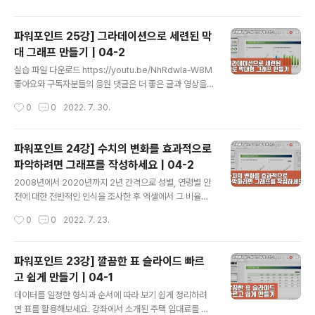
이드를 빠르게 작성하는 방법으로 그래프를 하나 완성한
후 나머지는 복사해 값만 변경하면 됩니다. 강좌를 시청만
파워포인트 25강] 그라데이션으로 세련된 막
하지 말고 직접 영상을 보고 따라 해보세요. 파워포인트를
대 그래프 만들기 | 04-2
쉽게 익힐 수 있습니다. 실습 파일 다운로드 https://yout
글 내용
u.be/lhJHaCUimzs 쉽게 배워 바로 써먹는 파워포인트
실습 파일 다운로드 https://youtu.be/NhRdwIa-W8M
클래스를 순서대로 학습하려면 https://www.youtube.c
좋아요와 구독자분들의 응원 댓글은 더 좋은 글과 영상을
om/playlist?list=PLxKIudZ9zp0PyTt-5bkGxSgL
만드는데 원동력이 됩니다. 쉽게 배워 바로 써먹는 파워포
작성시간
0
0
2022. 7. 30.
DOepoTjdY 쉽게 배워 바로 써먹는 엑셀 클래..
인트 클래스를 순서대로 학습하려면 https://www.youtu
be.com/playlist?list=PLxKIudZ9zp0PyTt-5bkGx
SgLDOepoTjdY 쉽게 배워 바로 써먹는 엑셀 클래스 htt
파워포인트 24강] 수치의 변화를 효과적으로
ps://youtube.com/playlist?list=PLxKIudZ9zp0M
파악하려면 그래프를 작성하세요 | 04-2
O-gHV3en8oBCKyoHzU7KZ 쉽게 배워 바로 써먹는
글 내용
워드 클래스를 순서대로 학습하려면 https://youtube.c
2008년에서 2020년까지 2년 간격으로 성별, 연령별 안
om/playlist?list=PLxKIudZ9zp0NG9fcsiWSlAq3
전에 대한 전반적인 인식을 조사한 후 엑셀에서 그 비율을
Sq0sqdvIa 쉽게 배워 바로 써먹는 한..
정리해 표 슬라이드로 작성한 자료가 있습니다. 물론 표 슬
작성시간
0
0
2022. 7. 23.
라이드도 자료를 깔끔하게 정리할 수 있지만 수치의 변화
를 쉽게 파악하는 자료로 표 보다는 그래프로 나타내는 것
이 훨씬 효과가 있습니다. 표 슬라이드를 그래프로 옮겨놓
파워포인트 23강] 깔끔한 표 슬라이드 빠르
은 슬라이드를 작성해보면서 그래프를 작성하는 다양한 옵
고 쉽게 만들기 | 04-1
션들을 익혀보세요. 효과적인 그래프로 표현할 수 있습니
글 내용
다. 먼저 꺾은선형 그래프를 작성해보면서 기능을 익혀보
데이터를 일정한 형식과 순서에 따라 보기 쉽게 정리하려
겠습니다. 강좌를 시청만 하지 말고 직접 영상을 보고 따라
면 표를 활용해보세요. 강좌에서 소개된 주택 임대료를 연