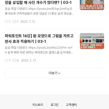
장을 삽입할 때 사진 개수가 많다면? | 03-1
콘을 삽입하고 다루는 방법은 아주 쉽습니다. 예시의 슬라
글 내용
이드를 작성하면서 아이콘을 활용하는 방법을 익혀보세요.
실습 파일 다운로드 https://youtu.be/83qs2nnPgJE
강좌를 시청만 하지 말고 직접 영상을 보고 따라 해보세요.
좋아요와 구독자분들의 응원 댓글은 더 좋은 글과 영상을
파워포인트를 쉽게 익힐 수 있습니다 실습 파일 다운로드
만드는데 원동력이 됩니다. 쉽게 배워 바로 써먹는 파워포
작성시간
1
1
2022. 7. 11.
무료 아이콘 다운로드 사이트 https://www.flaticon.co
인트 클래스를 순서대로 학습하려면 https://www.youtu
m/ Free Icons and..
be.com/playlist?list=PLxKIudZ9zp0PyTt-5bkGx
SgLDOepoTjdY 쉽게 배워 바로 써먹는 엑셀 클래스 htt
파워포인트 16강] 원 모양으로 그림을 자르고
ps://youtube.com/playlist?list=PLxKIudZ9zp0M
반사 효과 적용하기 | 03-1
O-gHV3en8oBCKyoHzU7KZ 쉽게 배워 바로 써먹는
글 내용
워드 클래스를 순서대로 학습하려면 https://youtube.c
실습 파일 다운로드 https://youtu.be/NcUZ6Pm-wY
om/playlist?list=PLxKIudZ9zp0NG9fcsiWSlAq3
4 쉽게 배워 바로 써먹는 파워포인트 클래스를 순서대로
Sq0sqdvIa 쉽게 배워 바로 써먹는 한..
학습하려면 https://www.youtube.com/playlist?list
작성시간
1
0
2022. 2. 17.
=PLxKIudZ9zp0PyTt-5bkGxSgLDOepoTjdY 쉽
게 배워 바로 써먹는 엑셀 클래스 https://youtube.com/
playlist?list=PLxKIudZ9zp0MO-gHV3en8oBCKy
더보기
oHzU7KZ 쉽게 배워 바로 써먹는 워드 클래스를 순서대
로 학습하려면 https://youtube.com/playlist?list=PL
xKIudZ9zp0NG9fcsiWSlAq3Sq0sqdvIa 쉽게 배워
바로 써먹는 한글문서작성 클래스를 순서대로 학습하려면
https://youtube.com/play..
의안내
티스토리
로그인
고객센터