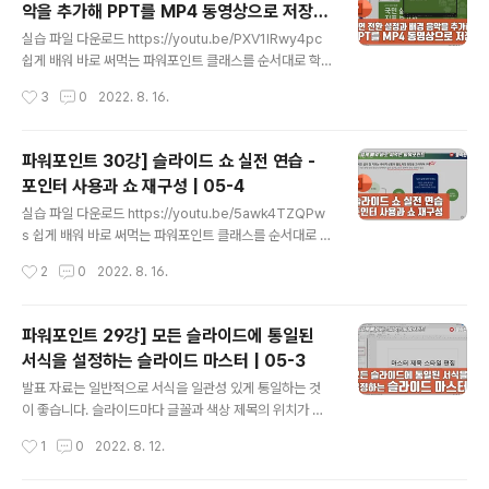
악을 추가해 PPT를 MP4 동영상으로 저장 |
이 길어질 수 있습니다. 더구나 바쁘게 돌아가는 업무 속에
글 내용
05-4
서 발표 자료까지 작성하는 경우라면 개체에 일일이 애니
실습 파일 다운로드 https://youtu.be/PXV1lRwy4pc
메이션을 설정할 시간도 없습니다. 실습 파일 다운로드 htt
쉽게 배워 바로 써먹는 파워포인트 클래스를 순서대로 학
ps://youtu.be/dmPUwQFkaQg 쉽게 배워 바로 써먹
습하려면 https://www.youtube.com/playlist?list=P
작성시간
3
0
2022. 8. 16.
는 파워포인트 클래스를 순서대로 학습하려면 https://w
LxKIudZ9zp0PyTt-5bkGxSgLDOepoTjdY 쉽게
ww.youtube.com/pl..
배워 바로 써먹는 엑셀 클래스 https://youtube.com/pl
aylist?list=PLxKIudZ9zp0MO-gHV3en8oBCKyo
파워포인트 30강] 슬라이드 쇼 실전 연습 -
HzU7KZ 쉽게 배워 바로 써먹는 워드 클래스를 순서대로
포인터 사용과 쇼 재구성 | 05-4
학습하려면 https://youtube.com/playlist?list=PLxK
글 내용
IudZ9zp0NG9fcsiWSlAq3Sq0sqdvIa 쉽게 배워 바
실습 파일 다운로드 https://youtu.be/5awk4TZQPw
로 써먹는 한글문서작성 클래스를 순서대로 학습하려면 ht
s 쉽게 배워 바로 써먹는 파워포인트 클래스를 순서대로 학
tps://youtube.com/play..
습하려면 https://www.youtube.com/playlist?list=P
작성시간
2
0
2022. 8. 16.
LxKIudZ9zp0PyTt-5bkGxSgLDOepoTjdY 쉽게
배워 바로 써먹는 엑셀 클래스 https://youtube.com/pl
aylist?list=PLxKIudZ9zp0MO-gHV3en8oBCKyo
파워포인트 29강] 모든 슬라이드에 통일된
HzU7KZ 쉽게 배워 바로 써먹는 워드 클래스를 순서대로
서식을 설정하는 슬라이드 마스터 | 05-3
학습하려면 https://youtube.com/playlist?list=PLxK
글 내용
IudZ9zp0NG9fcsiWSlAq3Sq0sqdvIa 쉽게 배워 바
발표 자료는 일반적으로 서식을 일관성 있게 통일하는 것
로 써먹는 한글문서작성 클래스를 순서대로 학습하려면 ht
이 좋습니다. 슬라이드마다 글꼴과 색상 제목의 위치가 다
tps://youtube.com/play..
르다면 산만할 수밖에 없습니다. 발표 시간에 청중을 집중
작성시간
1
0
2022. 8. 12.
시켜 좋은 결과를 얻기 위해서는 많은 준비가 필요하지만
그중 발표 자료의 가독성도 아주 중요합니다. 모든 슬라이