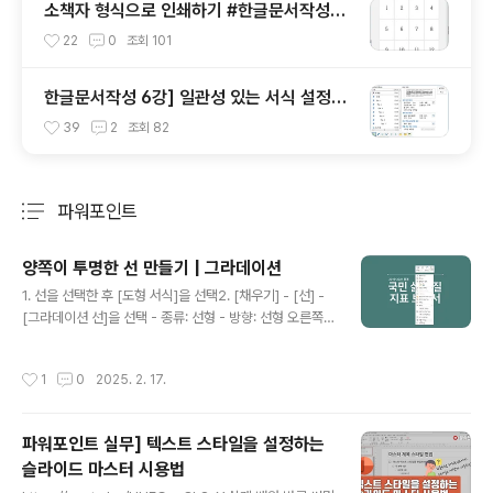
소책자 형식으로 인쇄하기 #한글문서작성실
무
22
0
조회
101
한글문서작성 6강] 일관성 있는 서식 설정을
위한 스타일 익히기
39
2
조회
82
파워포인트
분류 전체보기
주요 글 목록
양쪽이 투명한 선 만들기 | 그라데이션
글 내용
1. 선을 선택한 후 [도형 서식]을 선택2. [채우기] - [선] -
[그라데이션 선]을 선택 - 종류: 선형 - 방향: 선형 오른쪽 -
그라데이션 중지점 좌우 투명도 100%, 가운데 중지점 위
치 50%, 흰색, 밝기 -5% 3. 그라데이션이 적용된 선을 복
작성시간
1
0
2025. 2. 17.
사해 아래에 배치
파워포인트 실무] 텍스트 스타일을 설정하는
슬라이드 마스터 시용법
글 내용