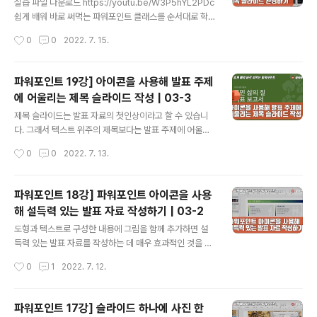
IudZ9zp0NG9fcsiWSlAq3Sq0sqdvIa 쉽게 배워 바
실습 파일 다운로드 https://youtu.be/W3P5hYL2PDc
로 써먹는 한글문서작성 클래스를 순서대로 학습하려면 ht
쉽게 배워 바로 써먹는 파워포인트 클래스를 순서대로 학
tps://youtube.com/play..
습하려면 https://www.youtube.com/playlist?list=P
작성시간
0
0
2022. 7. 15.
LxKIudZ9zp0PyTt-5bkGxSgLDOepoTjdY 쉽게
배워 바로 써먹는 엑셀 클래스 https://youtube.com/pl
aylist?list=PLxKIudZ9zp0MO-gHV3en8oBCKyo
파워포인트 19강] 아이콘을 사용해 발표 주제
HzU7KZ 쉽게 배워 바로 써먹는 워드 클래스를 순서대로
에 어울리는 제목 슬라이드 작성 | 03-3
학습하려면 https://youtube.com/playlist?list=PLxK
글 내용
IudZ9zp0NG9fcsiWSlAq3Sq0sqdvIa 쉽게 배워 바
제목 슬라이드는 발표 자료의 첫인상이라고 할 수 있습니
로 써먹는 한글문서작성 클래스를 순서대로 학습하려면 ht
다. 그래서 텍스트 위주의 제목보다는 발표 주제에 어울리
tps://youtube.com/play..
는 이미지 또는 영상을 배경으로 사용하면 효과가 있습니
작성시간
0
0
2022. 7. 13.
다. 지금 보고 계시는 슬라이드는 이번 시간에 작성할 제목
슬라이드입니다. 우리 강좌에서 작성중인 예시가 가족과
공동체, 건강, 환경, 주거, 여가 등의 질 지표 보고서죠? 그
파워포인트 18강] 파워포인트 아이콘을 사용
래서 주제에 맞게 관련 아이콘을 배치해 배경 슬라이드를
해 설득력 있는 발표 자료 작성하기 | 03-2
작성해보겠습니다. 실습 파일 다운로드 https://youtu.b
글 내용
e/zWco2l9gU5Y 쉽게 배워 바로 써먹는 파워포인트 클
도형과 텍스트로 구성한 내용에 그림을 함께 추가하면 설
래스를 순서대로 학습하려면 https://www.youtube.co
득력 있는 발표 자료를 작성하는 데 매우 효과적인 것을 알
m/playlist?list=PLxKIudZ9zp0PyTt-5bkGxSgLD
수 있는데요, 사진뿐만 아니라 파워포인트에서 제공하는
작성시간
0
1
2022. 7. 12.
OepoTjdY 쉽게 배워 바로 써먹는 엑셀 클래스 ..
아이콘을 삽입해서도 같은 효과를 얻을 수 있습니다. 아이
콘은 단순한 이미지에 명확한 정보를 포함하고 있어 의미
를 전달하는데 아주 직관적이라 할 수 있습니다. 강좌에서
파워포인트 17강] 슬라이드 하나에 사진 한
작성하고 있는 슬라이드에도 아이콘이 사용되었는데, 아이