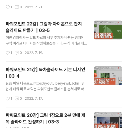
해보세요. 파워포인트를 쉽게 익힐 수 있습니다. 실습 파일
도별로 정리한 표를 작성하면서 전체 슬라이드와 어울리도
작성시간
1
0
2022. 7. 21.
다운로드 https://youtu.be/Ub5YZJ9qV9s 좋아요와
록 빠르고 쉽게 표를 편집하는 방법을 배워보겠습니다. 강
구독자분들의 응원 댓글은 ..
좌를 시청만 하지 말고 직접 영상을 보고 따라 해보세요. 파
워포인트를 쉽게 익힐 수 있습니다 실습 이미지 다운로드
파워포인트 22강] 그림과 아이콘으로 간지
내용 출처] 통계청 국민 삶의 질 지표 보고서 좋아요와 구독
슬라이드 만들기 | 03-5
자분들의 응원 댓글은 더 좋은 글과 영상을 만드는데 원동
글 내용
력이 됩니다. 쉽게 배워 바로 써먹는 파워포인트 클래스를
이번 강좌에서는 발표 자료의 세부 주제가 바뀌는 위치에
순서대로 학습하려면 https://www.youtube.com/pla
구역 머리글 페이지를 작성해보겠습니다. 구역 머리글 페
ylist?list=PLxKIudZ9zp0PyTt-5bkGxSgLDOepo
이지는 간지와 같다고 생각하시면 됩니다. 현재 작성중인
작성시간
1
0
2022. 7. 19.
TjdY 쉽게 배워 바로 써먹는 엑셀 클래스 https://yout..
발표자료는 여가, 가족,공동체, 교육, 안전 등 세부 주제로
구성되어 있는데, 지금처럼 세부 주제가와 슬라이드 장수
가 많은 경우 슬라이드를 구역으로 정리하고 구역이 시작
파워포인트 21강] 목차슬라이드 기본 디자인
될 때 구역 머리글 페이지를 삽입하는 것이 좋습니다. 강좌
| 03-4
를 시청만 하지 말고 직접 영상을 보고 따라 해보세요. 파워
글 내용
포인트를 쉽게 익힐 수 있습니다. 실습 이미지 다운로드 htt
실습 파일 다운로드 https://youtu.be/yewiLJchnT8
ps://youtu.be/1MZvUzcQI4Q 쉽게 배워 바로 써먹는
쉽게 배워 바로 써먹는 파워포인트 클래스를 순서대로 학
파워포인트 클래스를 순서대로 학습하려면 https://www.
습하려면 https://www.youtube.com/playlist?list=P
작성시간
1
0
2022. 7. 17.
youtube.com/playlist?list=PLxKIudZ9zp0Py..
LxKIudZ9zp0PyTt-5bkGxSgLDOepoTjdY 쉽게
배워 바로 써먹는 엑셀 클래스 https://youtube.com/pl
aylist?list=PLxKIudZ9zp0MO-gHV3en8oBCKyo
파워포인트 20강] 그림 1장으로 2분 만에 제
HzU7KZ 쉽게 배워 바로 써먹는 워드 클래스를 순서대로
목 슬라이드 완성하기 | 03-3
학습하려면 https://youtube.com/playlist?list=PLxK
글 내용