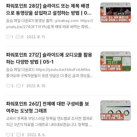
드에 통일된 서식을 적용할 때 슬라이드 마스터를 사용합
파워포인트 28강] 슬라이드 또는 제목 배경
니다. 슬라이드 마스터가 왜 필요한지 배우고 마스터를 설
으로 동영상을 삽입하고 설정하는 방법 | 05-
정하는 방법을 배워보겠습니다. 동영상 강좌를 시청만 하
글 내용
2
지 말고 직접 영상을 보고 따라 해보세요. 파워포인트를 쉽
실습 파일 다운로드동영상 출처 : pixabay.com https://
게 익힐 수 있습니다. 실습 파일 다운로드 https://youtu.
youtu.be/2783FTi9Yfc쉽게 배워 바로 써먹는 파워포
be/ZD0aDpIYWMU 쉽게 배워 바로 써먹는 파워포인트
인트 클래스를 순서대로 학습하려면 https://www.youtu
작성시간
1
0
2022. 8. 11.
클래스를 순서대로 학습하려면 https://www.youtube.c
be.com/playlist?list=PLxKIudZ9zp0PyTt-5bkGx
om/playlist?..
SgLDOepoTjdY쉽게 배워 바로 써먹는 엑셀 클래스 htt
ps://youtube.com/playlist?list=PLxKIudZ9zp0M
파워포인트 27강] 슬라이드에 오디오를 활용
O-gHV3en8oBCKyoHzU7KZ쉽게 배워 바로 써먹는
하는 다양한 방법 | 05-1
워드 클래스를 순서대로 학습하려면 https://youtube.c
글 내용
om/playlist?list=PLxKIudZ9zp0NG9fcsiWSlAq3
실습 파일 다운로드 https://youtu.be/rbkuFv6AKbs
Sq0sqdvIa쉽게 배워 바로 써먹는 한글문서작성 클래스
좋아요와 구독자분들의 응원 댓글은 더 좋은 글과 영상을
를 순서대로 학습하려면 https:/..
만드는데 원동력이 됩니다. 쉽게 배워 바로 써먹는 파워포
작성시간
2
1
2022. 8. 10.
인트 클래스를 순서대로 학습하려면 https://www.youtu
be.com/playlist?list=PLxKIudZ9zp0PyTt-5bkGx
SgLDOepoTjdY 쉽게 배워 바로 써먹는 엑셀 클래스 htt
파워포인트 26강] 전체에 대한 구성비를 보
ps://youtube.com/playlist?list=PLxKIudZ9zp0M
여주는 도넛형 그래프
O-gHV3en8oBCKyoHzU7KZ 쉽게 배워 바로 써먹는
글 내용
워드 클래스를 순서대로 학습하려면 https://youtube.c
교육비 항목중 부담스러운 항목을 연도별로 조사한 결과로
om/playlist?list=PLxKIudZ9zp0NG9fcsiWSlAq3
최근 3년치 자료를 그래프로 나타내보겠습니다. 항목별 구
Sq0sqdvIa 쉽게 배워 바로 써먹는 한..
성비를 나타낼 때 가장 적합한 그래프는 원형 차트입니다.
작성시간
2
0
2022. 8. 6.
원형 차트 종류중 도넛형 차트로 작성해보겠습니다. 슬라