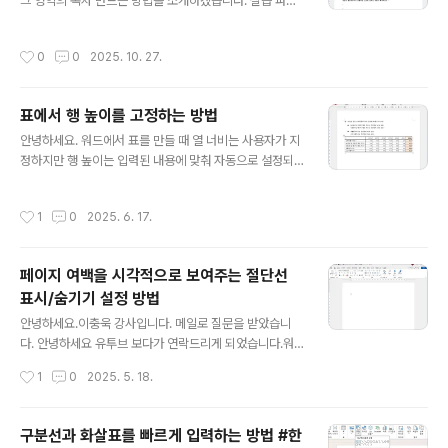
단계 목록이나 글머리 기호, 번호 매기기를 이용한 경우에
그 영역의 목차 만드는 방법을 소개하겠습니다. 실습 파일
적용됩니다.스타일이나 개요를 쓰지 않은 경우엔 직접 목
다운로드 완성 파일 다운로드 다단계 목록과 스타일로 서
차 항목 필드를 삽입해 자동으로 목차를 만들 수 있습니다.
식을 적용한 문서입니다. 업무의 개념과 업무의 종류로 구
작성시간
0
0
2025. 10. 27.
현재 문서는 스타일로 만들어..
분해서 목차를 만들려고 합니다. 영역을 구분하기 위해 업
무의 개념 부분을 범위 선택합니다. [삽입]-[링크]-[책갈
피]를 선택하고 개념이란 이름으로 책갈피를 추가합니다.
표에서 행 높이를 고정하는 방법
주의해야할 점으로 책갈피 이름은 문자로 시작해야 합니
글 내용
다. 목차를 나타낼 곳에 커서를 두고, [삽입]-[텍스트]-[빠
안녕하세요. 워드에서 표를 만들 때 열 너비는 사용자가 지
른 문서 요소]-[필드]를 선택합니다. 필드 이름 중 TOC를
정하지만 행 높이는 입력된 내용에 맞춰 자동으로 설정되
선택하고, 아래의 [필드 코드]를 누릅니다. [옵션]을 눌러
도록 합니다. 행 높이를 원하는 높이로 고정하는 방법을 소
\b를 선택합니다. 필드 코드에 지정한 영역 이름인 개념을
개합니다. 높이를 고정할 행에 커서를 두고 [표 레이아웃]-
작성시간
1
0
2025. 6. 17.
입력하고 [확..
[표]-[속성]을 선택합니다. [표 속성] 대화상자 [행] 탭을
선택하고, '높이 지정'을 체크해 활성화 한 뒤 원하는 높이
로 정하고, '행 높이'를 '고정'으로 바꿉니다. [확인]을 눌러
페이지 여백을 시각적으로 보여주는 절단선
바뀐 결과를 봅니다. 여러 행을 바꾸려면 범위 선택한 뒤 설
표시/숨기기 설정 방법
정합니다. 필요하신 분께 도움이 되길 바랍니다.
글 내용
안녕하세요.이충욱 강사입니다. 메일로 질문을 받았습니
다. 안녕하세요 유투브 보다가 연락드리게 되었습니다.워
드 페이지에서 위쪽 아래쪽 네 코너에 꺽인선 설정을 어떻
작성시간
1
0
2025. 5. 18.
게 하는지 궁금합니다. 워드 치다보니 선이 없어서 불편해
서요. 바쁘시겠지만 좀 가르쳐주세요. 감사합니다 처음 질
문을 읽어 봤을 때 조금 당황했습니다.한 번도 이 기호가 없
구분선과 화살표를 빠르게 입력하는 방법 #한
었던 적이 없어서 너무나 당연히 나타나는 것이라 생각했