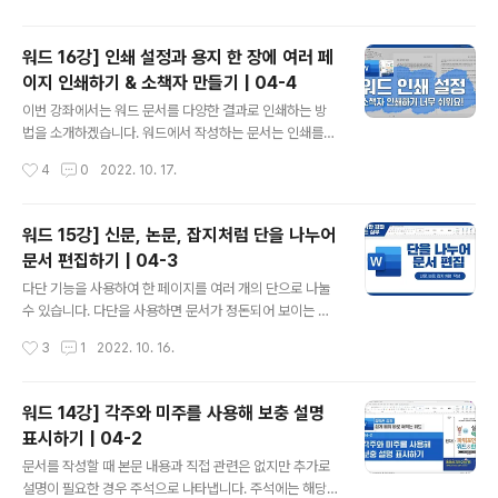
수 있지만 실무를 하다 보면 복잡하게 작업을 해야 할 때가
있습니다. 실습 파일 다운로드 완성 파일 다운로드 실습 파
워드 16강] 인쇄 설정과 용지 한 장에 여러 페
일에 내용은 없지만 페이지 나누기를 해서 총 13페이지인
이지 인쇄하기 & 소책자 만들기 | 04-4
문서입니다. 페이지 번호를 나타내기 위해 1페이지에 커서
글 내용
를 두고 [삽입]-[머리글/바닥글]-[바닥글]-[바닥글 편집]
이번 강좌에서는 워드 문서를 다양한 결과로 인쇄하는 방
을 선택합니다. [머리글/바닥글]-[머리글/바닥글]-[페이지
법을 소개하겠습니다. 워드에서 작성하는 문서는 인쇄를
번호]-[현재 위치]-[단순형 일련 번호]를 선택해서 페이지
전제로 하는 문서입니다. 인쇄를 하지 않고 웹에 게시하거
작성시간
4
0
2022. 10. 17.
번호..
나 PDF 파일로 저장해 전자메일로 전달할 수도 있긴 하지
만, 기본은 종이에 출력하는 것입니다. 따라서 문서를 작성
할 때 첫 번째로 해야 하는 작업은 인쇄 용지를 정하고 여백
워드 15강] 신문, 논문, 잡지처럼 단을 나누어
을 지정하는 것입니다. 그리고 워드 문서는 인쇄 모양 보기
문서 편집하기 | 04-3
상태에서 작성되기 때문에 화면에 보이는 그대로 인쇄됩니
글 내용
다. 실습 파일 다운로드 https://youtu.be/QXGryPGoV
다단 기능을 사용하여 한 페이지를 여러 개의 단으로 나눌
dM 강좌가 도움이 되셨다면 구독, 좋아요를 잊지 마세요!
수 있습니다. 다단을 사용하면 문서가 정돈되어 보이는 효
업데이트되는 새로운 강좌 소식을 받을 수 있습니다. 그리
과가 있고, 보다 많은 내용을 한 페이지에 담을 수 있습니
작성시간
3
1
2022. 10. 16.
고 구독자분들의 응원 댓글은 더 좋은 영상을 만드는데 원
다. 다단은 신문, 논문, 잡지 등에서 많이 사용되고 있습니
동력이 됩니다. 쉽게 ..
다. 강좌를 시청만 하지 말고 직접 영상을 보고 따라 해보세
요.쉽게 익힐 수 있습니다. 실습 파일 다운로드 https://yo
워드 14강] 각주와 미주를 사용해 보충 설명
utu.be/7J0g83SHaOU 강좌가 도움이 되셨다면 구독,
표시하기 | 04-2
좋아요를 잊지 마세요! 업데이트되는 새로운 강좌 소식을
글 내용
받을 수 있습니다. 그리고 구독자분들의 응원 댓글은 더 좋
문서를 작성할 때 본문 내용과 직접 관련은 없지만 추가로
은 영상을 만드는데 원동력이 됩니다. 쉽게 배워 바로 써먹
설명이 필요한 경우 주석으로 나타냅니다. 주석에는 해당