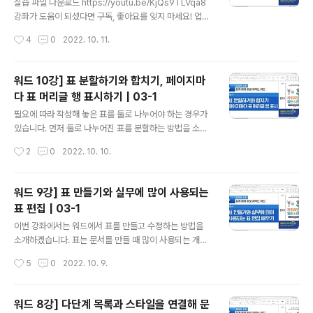
m/playlist?list=PLxKIudZ9zp0NG9fcsiWSlAq3S
실습 파일 다운로드 https://youtu.be/KjQs9TLVqa8
q0sqdvIa 쉽게 배워 바로 써먹는 엑셀 클래스를 순서대
강좌가 도움이 되셨다면 구독, 좋아요를 잊지 마세요! 업데
로 학습하려면 https://youtube.com/playlist?list=PL
이트되는 새로운 강좌 소식을 받을 수 있습니다. 그리고 구
작성시간
4
0
2022. 10. 11.
xKIudZ9zp0MO-g..
독자분들의 응원 댓글은 더 좋은 영상을 만드는데 원동력
이 됩니다. 쉽게 배워 바로 써먹는 워드 클래스를 순서대로
학습하려면 https://youtube.com/playlist?list=PLxK
워드 10강] 표 분할하기와 합치기, 페이지마
IudZ9zp0NG9fcsiWSlAq3Sq0sqdvIa 쉽게 배워 바
다 표 머리글 행 표시하기 | 03-1
로 써먹는 엑셀 클래스를 순서대로 학습하려면 https://yo
글 내용
utube.com/playlist?list=PLxKIudZ9zp0MO-gHV
필요에 따라 작성해 놓은 표를 둘로 나누어야 하는 경우가
3en8oBCKyoHzU7KZ 쉽게 배워 바로 써먹는 파워포
있습니다. 먼저 둘로 나누어진 표를 분할하는 방법을 소개
인트 클래스를 순서대로 학습하려면 https://youtube.c
하고 다음 페이지로 표가 넘어갈 경우 머리글 행이 모든 페
작성시간
2
0
2022. 10. 10.
om/..
이지 첫 행에 반복해 표시되도록 설정해보겠습니다. 실습
파일 다운로드 강좌가 도움이 되셨다면 구독, 좋아요를 잊
지 마세요! 업데이트되는 새로운 강좌 소식을 받을 수 있습
워드 9강] 표 만들기와 실무에 많이 사용되는
니다. 그리고 구독자분들의 응원 댓글은 더 좋은 영상을 만
표 편집 | 03-1
드는데 원동력이 됩니다. 쉽게 배워 바로 써먹는 워드 클래
글 내용
스를 순서대로 학습하려면 https://youtube.com/playli
이번 강좌에서는 워드에서 표를 만들고 수정하는 방법을
st?list=PLxKIudZ9zp0NG9fcsiWSlAq3Sq0sqdvI
소개하겠습니다. 표는 문서를 만들 때 많이 사용되는 개체
a 쉽게 배워 바로 써먹는 엑셀 클래스를 순서대로 학습하려
로 복잡한 내용이나 수치 자료를 일목요연하게 정리하고자
작성시간
5
0
2022. 10. 9.
면 https://youtube.com/playlist?l..
할 때 사용하면 됩니다. 완성된 표를 참고해서 표를 만들고
내용을 입력해 보겠습니다. 실습 파일 다운로드 https://y
outu.be/82zjSylIk0Y 강좌가 도움이 되셨다면 구독, 좋
워드 8강] 다단계 목록과 스타일을 연결해 문
아요를 잊지 마세요! 업데이트되는 새로운 강좌 소식을 받