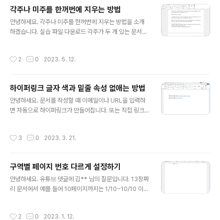
없이 머리글에 삽입된 표와 아래 빈 줄까지 머리글의 공간
각주나 미주를 한꺼번에 지우는 방법
이 되고 그 만큼 본문의 공간은 줄어 듭니다. 이런 저런 방
글 내용
안녕하세요. 각주나 미주를 한꺼번에 지우는 방법을 소개
법을 찾아봤는데, 표 아래 빈 줄을 없앨 수는 없었습니다.
하겠습니다. 실습 파일 다운로드 각주가 두 개 있는 문서입
대신 빈 줄을 안보이게, 자리를 차지하지 않게 만들 수 있습
니다. [홈]-[편집]-[바꾸기]를 선택합니다. 또는 를 누릅니
니다. 두가지 방법이 있습니다. 첫번째는 표 아래 단락의 크
다. [자세히]를 누릅니다. [찾을 내용] 옆 입력란에서 마우
기를 최소화해서 사실상 보이지 않게 만드는 방법입니다.
작성시간
2
0
2023. 5. 12.
스 왼쪽을 클릭해 커서를 두고 [옵션]을 누릅니다. 옵션 항
두번째는 도형 안에 표를 넣어 도형의 세로 높이를 조절하
목 중 '각주 표시'를 선택합니다. 각주를 의미하는 기호(^f)
는 방법입니다. 표 아래..
가 표시됩니다. 직접 입력해도 됩니다. [모두 바꾸기]를 누
하이퍼링크 글자 색과 밑줄 속성 없애는 방법
릅니다. 각주를 모두 지웠습니다. 옵션 항목 중 '미주 표
글 내용
시'도 있습니다. 미주를 의미하는 기호는 ^e 입니다. 필요
안녕하세요. 문서를 작성할 때 이메일이나 URL을 입력하
하신 분께 도움이 되길 바랍니다.
면 자동으로 하이퍼링크가 만들어집니다. 또는 직접 링크
를 삽입할 수도 있습니다. 이때 링크 글자색을 바꾸거나 글
자 속성을 없애는 방법을 소개하겠습니다. 실습 파일 다운
작성시간
3
0
2023. 3. 21.
로드 [홈]-[스타일]-대화상자 아이콘을 선택합니다. 또는
를 누릅니다. 입력된 내용 중 하이퍼링크가 있으면 하이퍼
링크 스타일이 표시됩니다. 마우스 오른쪽을 눌러 [수정]을
구역별 페이지 번호 다르게 설정하기
선택하고 원하는 설정을 하면 됩니다. 그리고 하이퍼링크
글 내용
를 눌러 방문했으면 링크 색상이 보라색으로 바뀝니다. 이
안녕하세요. 유튜브 댓글에 김** 님의 질문입니다. 13장짜
것도 적용되는 스타일이 있습니다. 열어본 하이퍼링크 스
리 문서에서 예를 들어 10페이지까지는 1/10~10/10 이렇
타일 입니다. 열려 있는 스타일 창 오른쪽 아래 [옵션]을 누
게 페이지 번호를 입력하고 나머지 3장은 1/3~3/3 이렇게
릅니다. [스타일 창 옵션] '표시할 스타일을 선택하세요'에
페이지를 입력하려면 어떻게 해야 하나요? 그냥 페이지 번
작성시간
2
0
2023. 1. 12.
서 '모든 스타일'을 선택하고 [확..
호를 넣는 것은 많이 소개되어 있어 어려움이 없이 설정할