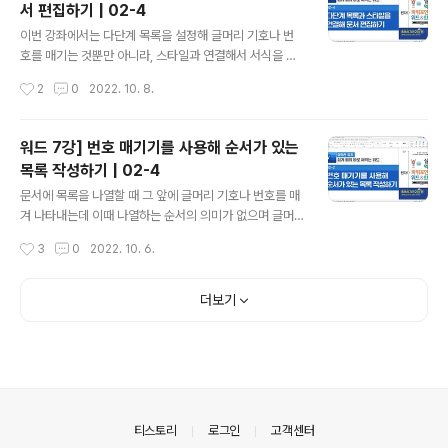
서 편집하기 | 02-4
을 수 있습니다. 그리고 구독자분들의 응원 댓글은 더 좋은
글 내용
영상을 만드는데 원동력이 됩니다. 쉽게 배워 바로 써먹는
이번 강좌에서는 다단계 목록을 설정해 글머리 기호나 번
워드 클래스를 순서대로 학습하려면 https://youtube.c
호를 매기는 것뿐만 아니라, 스타일과 연결해서 서식을 지
om/playlist?list=PLxKIudZ9zp0NG9fcsiWSlAq3
정한 후 편리하게 문서를 편집할 수 있는 방법을 소개하겠
작성시간
2
0
2022. 10. 8.
Sq0sqdvIa 쉽게 배워 바로 써먹는 엑셀 ..
습니다.강좌를 시청만 하지 말고 직접 영상을 보고 따라 해
보세요.쉽게 익힐 수 있습니다. 실습 파일 다운로드http
s://youtu.be/PzXzOH87Hss 강좌가 도움이 되셨다면
워드 7강] 번호 매기기를 사용해 순서가 있는
구독, 좋아요를 잊지 마세요! 업데이트되는 새로운 강좌 소
목록 작성하기 | 02-4
식을 받을 수 있습니다. 그리고 구독자분들의 응원 댓글은
글 내용
더 좋은 영상을 만드는데 원동력이 됩니다. 쉽게 배워 바로
문서에 목록을 나열할 때 그 앞에 글머리 기호나 번호를 매
써먹는 워드 클래스를 순서대로 학습하려면 https://yout
겨 나타내는데 이때 나열하는 순서의 의미가 없으며 글머
ube.com/playlist?list=PLxKIudZ9zp0NG9fcsiWS
리의 기호를 붙이면 되고 순서대로 나열하는 경우에는 번
작성시간
3
0
2022. 10. 6.
lAq3Sq0sqdvIa 쉽게 배워 바로 써먹는 엑셀..
호를 매겨 나타내면 됩니다. 그럼 번호를 매겨서 목록을 입
력해 보겠습니다. https://youtu.be/5Efg86pucSM 강
좌가 도움이 되셨다면 구독, 좋아요를 잊지 마세요! 업데이
더보기
트되는 새로운 강좌 소식을 받을 수 있습니다. 그리고 구독
자분들의 응원 댓글은 더 좋은 영상을 만드는데 원동력이
됩니다. 쉽게 배워 바로 써먹는 워드 클래스를 순서대로 학
습하려면 https://youtube.com/playlist?list=PLxKIu
dZ9zp0NG9fcsiWSlAq3Sq0sqdvIa 쉽게 배워 바로
써먹는 엑셀 클래스를 순서대로 학습하려면 h..
의안내
티스토리
로그인
고객센터