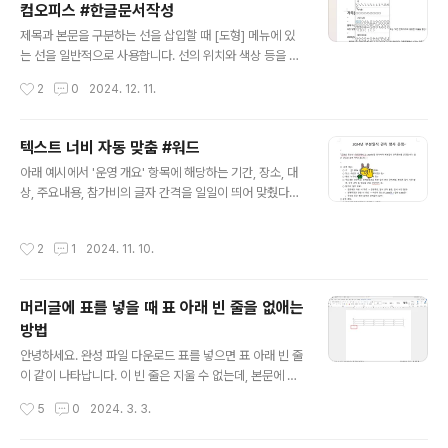
컴오피스 #한글문서작성
기 때문입니다. 혹시나 싶어 워드 옵션을 다 살펴 봤는데,
글 내용
관련 옵션은 없었습니다. 그래서 [보기]-[보기]-[인쇄 모
제목과 본문을 구분하는 선을 삽입할 때 [도형] 메뉴에 있
양]이 아닌 다른 항목을 선택해서 화면에 표시되지 않는 상
는 선을 일반적으로 사용합니다. 선의 위치와 색상 등을 자
태라고 판단했습니다. 안녕하세요.[보기]-[인쇄 모양]을 선
유롭게 변경할 수 있는 장점이 있지만 단순히 구분선을 삽
작성시간
2
0
2024. 12. 11.
택하면 페이지의 여백을 나타내는 기호를 확인할 수 있습
입하려면 이 방법을 사용해보세요. 다양한 모양의 구분선
니다.도움이 되길 바랍니다. 문제가 해..
을 빠르게 입력하기 -(하이픈)을 세 번 입력하고 를 누르면
빠르게 선이 그어집니다. 조금 굵은 선을 그으려면 _(언더
텍스트 너비 자동 맞춤 #워드
바)를 세 번 입력합니다. 이번에는 =(이퀄)을 세 번 입력하
글 내용
아래 예시에서 '운영 개요' 항목에 해당하는 기간, 장소, 대
고 를 눌러보세요. 이중선이 그어집니다. *** 와 ###을
상, 주요내용, 참가비의 글자 간격을 일일이 띄어 맞췄다면
입력해 다양한 선을 그을 수 있습니다. 이 방법은 워드에
이제 텍스트 자동 맞춤을 사용해보세요 1. 먼저 '기간'을 선
서뿐만 아니라 한컴오피스에 한글에서도 사용할 수 있습니
택하고 키를 누른 상태에서 장소도 선택합니다. 키를 누르
다. 화살표 빠르게 입력 선을 삽입하는 것뿐만 아니라 문
작성시간
2
1
2024. 11. 10.
면 연속되지 않은 글자만 선택할 수 있습니다. 계속해서 '대
서를 작성하다보면 화살표도 입력할 일이 많습니다. -하이
상', 주요내용'도 선택합니다. 이때 콜론을 제외하고 글자만
픈을 두..
선택해 주세요.2. [홈] 탭 - [단락] 그룹 - [문자 모양] - [텍
머리글에 표를 넣을 때 표 아래 빈 줄을 없애는
스트 자동 맞춤] 또는 단축키 를 누릅니다. [텍스트 자동 맞
방법
춤] 대화상자에서 [새 텍스트 너비]에 4글자를 입력합니다.
글 내용
간격을 맞추려는 항목 중 글자 수가 많은 주요내용에 맞추
안녕하세요. 완성 파일 다운로드 표를 넣으면 표 아래 빈 줄
면 됩니다. 항목들이 보기 좋게 나열되어 가독성 높은 문서
이 같이 나타납니다. 이 빈 줄은 지울 수 없는데, 본문에 표
로 완성되었네요. 특히 보고서나 회의록 작성..
를 삽입할 때는 어차피 내용을 입력해야 하니 상관없습니
작성시간
5
0
2024. 3. 3.
다. 그런데 머리글에 표를 삽입하면 이 빈 줄이 공간을 차지
합니다. 여백에서 머리글 공간을 얼마로 지정했는지 상관