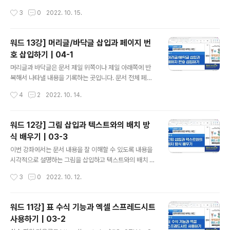
는 워드 클래스를 순서대로 학습하려면 https://youtube.
페이지 아래에 나타내는 각주와 문서 마지막에 나타내는
작성시간
3
0
2022. 10. 15.
com/playlist?list=PLxKIudZ9zp0NG..
미주가 있습니다. 단어에 주석을 달 때는 단어 뒤에 커서를
두고 주석 기능을 실행하고, 문장에 주석을 달 때는 문장 마
침표 뒤에 커서를 두고 주석 기능을 실행합니다. 강좌를 시
워드 13강] 머리글/바닥글 삽입과 페이지 번
청만 하지 말고 직접 영상을 보고 따라 해보세요. 쉽게 익힐
호 삽입하기 | 04-1
수 있습니다. 실습 파일 다운로드 https://youtu.be/QQ
글 내용
EyuzYKRf0 쉽게 배워 바로 써먹는 워드 클래스를 순서대
머리글과 바닥글은 문서 제일 위쪽이나 제일 아래쪽에 반
로 학습하려면 https://youtube.com/playlist?list=PL
복해서 나타낼 내용을 기록하는 곳입니다. 문서 전체 페이
xKIudZ9zp0NG9fcsiWSlAq3Sq0sqdvIa 쉽게 배워
지에 똑같은 내용을 나타낼 수도 있고, 구역을 나누어 각 구
작성시간
4
2
2022. 10. 14.
바로 써먹는 엑셀 클래스를 순서대..
역별로 나타낼 내용을 다르게 하거나 짝수 페이지와 홀수
페이지로 나누어 다른 내용이 나타나도록 정할 수 있습니
다. 이번 강좌에서 머리글과 바닥글을 삽입하고 페이지 번
워드 12강] 그림 삽입과 텍스트와의 배치 방
호를 삽입하는 방법을 배워보겠습니다. 실습 파일 다운로
식 배우기 | 03-3
드 https://youtu.be/1ZYlLCG_XKs 강좌가 도움이 되
글 내용
셨다면 구독, 좋아요를 잊지 마세요! 업데이트되는 새로운
이번 강좌에서는 문서 내용을 잘 이해할 수 있도록 내용을
강좌 소식을 받을 수 있습니다. 그리고 구독자분들의 응원
시각적으로 설명하는 그림을 삽입하고 텍스트와의 배치 방
댓글은 더 좋은 영상을 만드는데 원동력이 됩니다. 쉽게 배
식을 배워보겠습니다. 실습 파일 다운로드 https://youtu.
작성시간
3
0
2022. 10. 12.
워 바로 써먹는 워드 클래스를 순서대로 학습하려면 http
be/wHI023Xp_hA 강좌가 도움이 되셨다면 구독, 좋아
s://youtube.co..
요를 잊지 마세요! 업데이트되는 새로운 강좌 소식을 받을
수 있습니다. 그리고 구독자분들의 응원 댓글은 더 좋은 영
워드 11강] 표 수식 기능과 엑셀 스프레드시트
상을 만드는데 원동력이 됩니다. 쉽게 배워 바로 써먹는 워
사용하기 | 03-2
드 클래스를 순서대로 학습하려면 https://youtube.co
글 내용