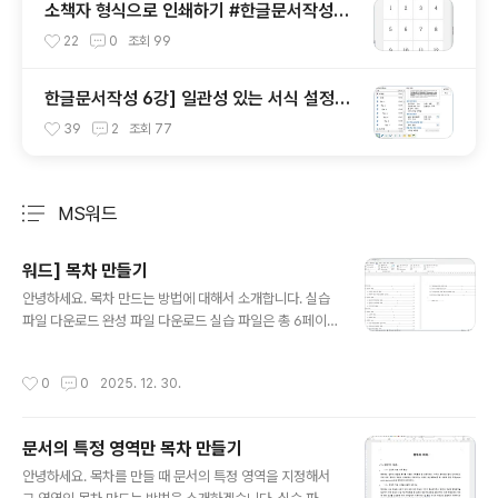
소책자 형식으로 인쇄하기 #한글문서작성실
무
22
0
조회
99
한글문서작성 6강] 일관성 있는 서식 설정을
위한 스타일 익히기
39
2
조회
77
MS워드
분류 전체보기
주요 글 목록
워드] 목차 만들기
글 내용
안녕하세요. 목차 만드는 방법에 대해서 소개합니다. 실습
파일 다운로드 완성 파일 다운로드 실습 파일은 총 6페이
지이고 첫번째 페이지는 목차를 삽입할 수 있도록 빈 페이
지입니다. 문서를 만들 때 스타일 기능을 적용해서 만들었
작성시간
0
0
2025. 12. 30.
습니다.커서를 첫번째 페이지에 두고 [참조]-[목차]-[목
차]-[사용자 지정 목차]를 선택합니다. [옵션]을 눌러 목차
만드는 방법을 지정합니다. 목차를 만드는 방법은 세가지
문서의 특정 영역만 목차 만들기
입니다.스타일을 이용하는 방법, 개요 수준을 이용하는 방
글 내용
법, 목차 항목 필드를 이용하는 방법입니다. 개요 수준은 다
안녕하세요. 목차를 만들 때 문서의 특정 영역을 지정해서