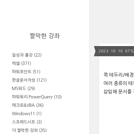
짤막한 강좌
2023. 10. 10. 07:5
일상과 출강
(22)
엑셀
(371)
파워포인트
(51)
쪽 테두리/배경
한글문서작성
(121)
여러 종류의 테
MS워드
(29)
삽입해
문서를 
파워쿼리 PowerQuery
(10)
매크로&VBA
(36)
Windows11
(1)
스프레드시트
(3)
더 짤막한 강좌
(35)