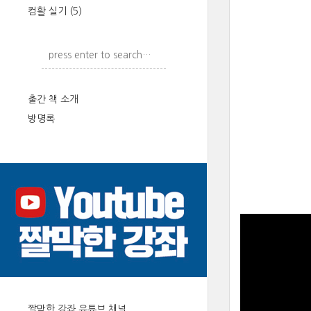
컴활 실기
(5)
출간 책 소개
방명록
짤막한 강좌 유튜브 채널