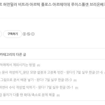
 허먼밀러 비트라 아르텍 플로스 아르떼미데 루이스폴센 브리온베
구독하기
' 카테고리의 다른 글
 차례에서 제외시키는 방법
(0)
문서 작성하기_문단 모양 설정과 고정폭 빈칸 - 된다!} 7일 실무 한글 01-6
림으로 문서 배경 넣기 - 된다! 7일 실무 한글 05-3
(0)
면서 수식 작성법 익히기 - 된다! 7일 실무 한글 05-1
(0)
급 용지가 다를 땐 확대/축소로 문제 해결
(0)