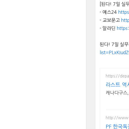
[된다! 7일 실
- 예스24
https
- 교보문고
htt
- 알라딘
https
된다! 7일 실
list=PLxKIu
https://dep
라스트 역시
캐나다구스, 
http://www.
PF 한국