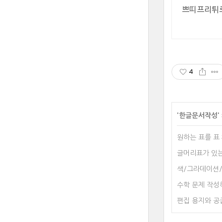
쁘띠프리튀르
4
'
한글문서작성
원하는 표를 표
글머리표가 있는 
색/그라데이션/그
수학 문제 작성하
편집 용지와 공