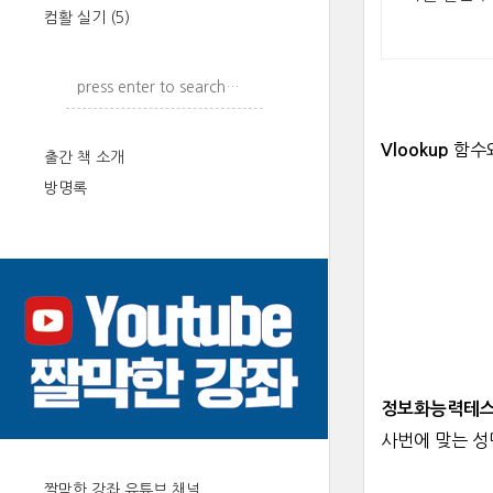
컴활 실기
(5)
함수
Vlookup
출간 책 소개
방명록
정보화능력테
사번에 맞는 성
짤막한 강좌 유튜브 채널