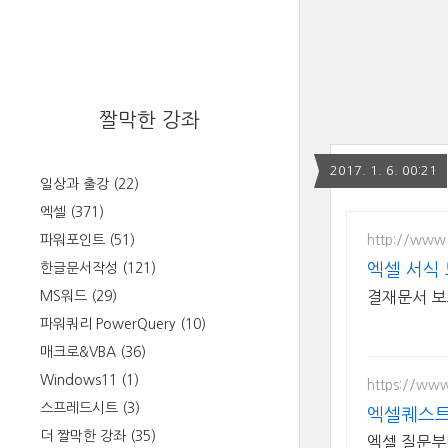
짤막한 강좌
2017. 1. 6. 00:21
일상과 출강
(22)
엑셀
(371)
http://www
파워포인트
(51)
한글문서작성
(121)
엑셀 서식 
MS워드
(29)
결재문서 보
파워쿼리 PowerQuery
(10)
매크로&VBA
(36)
Windows11
(1)
https://www
스프레드시트
(3)
엑셀퀘스트
더 짤막한 강좌
(35)
엑셀 질문부