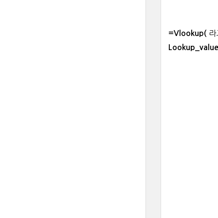
라
=Vlookup(
Lookup_valu