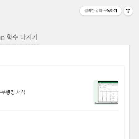
짤막한 강좌
구독하기
kup 함수 다지기
총무행정 서식