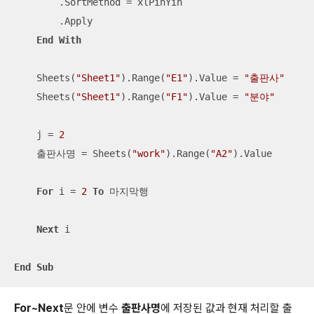
        .SortMethod = xlPinYin

        .Apply

End
With
    Sheets(
"Sheet1"
).Range(
"E1"
).Value = 
"출판사"
    Sheets(
"Sheet1"
).Range(
"F1"
).Value = 
"분야"
    j = 
2
    출판사명 = Sheets(
"work"
).Range(
"A2"
).Value

For
 i = 
2
To
 마지막행

Next
 i

End
Sub
For~Next
문 안에 변수
출판사명
에 저장된 값과 현재 처리할 출