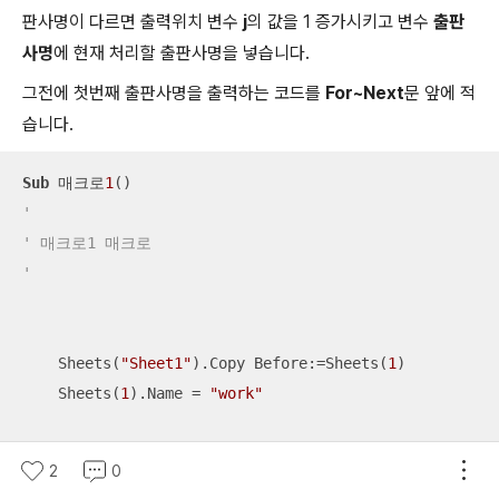
판사명이 다르면 출력위치 변수
j
의 값을 1 증가시키고 변수
출판
사명
에 현재 처리할 출판사명을 넣습니다.
그전에 첫번째 출판사명을 출력하는 코드를
For~Next
문 앞에 적
습니다.
Sub
 매크로
1
'
' 매크로1 매크로
'
    Sheets(
"Sheet1"
).Copy Before:=Sheets(
1
)

    Sheets(
1
).Name = 
"work"
    마지막행 = Range(
"A1"
).
End
(xlDown).Row

2
0
    ActiveSheet.Range(
"$A$1:$C$"
 & 마지막행).RemoveDupli