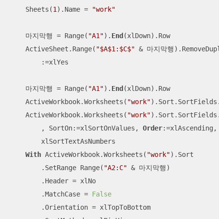
    Sheets(
1
).Name = 
"work"
    마지막행 = Range(
"A1"
).
End
(xlDown).Row

    ActiveSheet.Range(
"$A$1:$C$"
 & 마지막행).RemoveDupli
        :=xlYes

    마지막행 = Range(
"A1"
).
End
(xlDown).Row

    ActiveWorkbook.Worksheets(
"work"
).Sort.SortFields.
    ActiveWorkbook.Worksheets(
"work"
).Sort.SortFields
        , SortOn:=xlSortOnValues, 
Order
:=xlAscending, 
        xlSortTextAsNumbers

With
 ActiveWorkbook.Worksheets(
"work"
).Sort

        .SetRange Range(
"A2:C"
 & 마지막행)

        .Header = xlNo

        .MatchCase = 
False
        .Orientation = xlTopToBottom
