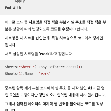
End
With
매크로 코드 중
시트명을 직접 적은 부분
과
셀 주소를 직접 적은 부
분
은 상황에 따라 변경되도록
코드를 수정
해야 합니다.
시트명은 새 시트를 삽입한 뒤 특정 시트명으로 코드에서 정하면
됩니다.
새로 삽입된 시트명을 '
work
'라고 정합니다.
Sheets(
"Sheet1"
).Copy Before:=Sheets(
1
)

Sheets(
1
).Name = 
"work"
중복된 항목 제거 부분 코드에서 셀 주소 중 시작 셀인
A1
과 끝 열
인
C
열은 고정이지만 행번호
9
가 입력된 내용에 따라 달라집니다.
그래서
입력된 데이터의 마지막 행 번호를 알아내는 코드
를 작성
합니다.