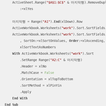
    ActiveSheet.Range(
"$A$1:$C$"
 & 마지막행).RemoveDupli
        :=xlYes

    마지막행 = Range(
"A1"
).
End
(xlDown).Row

    ActiveWorkbook.Worksheets(
"work"
).Sort.SortFields.
    ActiveWorkbook.Worksheets(
"work"
).Sort.SortFields
        , SortOn:=xlSortOnValues, 
Order
:=xlAscending, 
        xlSortTextAsNumbers

With
 ActiveWorkbook.Worksheets(
"work"
).Sort

        .SetRange Range(
"A2:C"
 & 마지막행)

        .Header = xlNo

        .MatchCase = 
False
        .Orientation = xlTopToBottom

        .SortMethod = xlPinYin

        .Apply

End
With
End
Sub