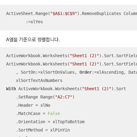
ActiveSheet.Range(
"$A$1:$C$9"
).RemoveDuplicates Colum
	:=xlYes
A열을 기준으로 정렬합니다.
ActiveWorkbook.Worksheets(
"Sheet1 (2)"
).Sort.SortField
ActiveWorkbook.Worksheets(
"Sheet1 (2)"
).Sort.SortFiel
    , SortOn:=xlSortOnValues, 
Order
:=xlAscending, Data
With
 ActiveWorkbook.Worksheets(
"Sheet1 (2)"
).Sort

    .SetRange Range(
"A2:C7"
)

    .Header = xlNo

    .MatchCase = 
False
    .Orientation = xlTopToBottom

    .SortMethod = xlPinYin
