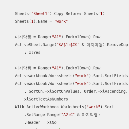
    Sheets(
"Sheet1"
).Copy Before:=Sheets(
1
)

    Sheets(
1
).Name = 
"work"
    마지막행 = Range(
"A1"
).
End
(xlDown).Row

    ActiveSheet.Range(
"$A$1:$C$"
 & 마지막행).RemoveDupli
        :=xlYes

    마지막행 = Range(
"A1"
).
End
(xlDown).Row

    ActiveWorkbook.Worksheets(
"work"
).Sort.SortFields.
    ActiveWorkbook.Worksheets(
"work"
).Sort.SortFields
        , SortOn:=xlSortOnValues, 
Order
:=xlAscending, 
        xlSortTextAsNumbers

With
 ActiveWorkbook.Worksheets(
"work"
).Sort

        .SetRange Range(
"A2:C"
 & 마지막행)

        .Header = xlNo
